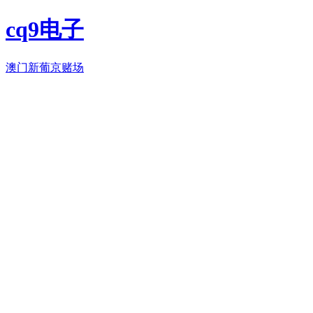
cq9电子
澳门新葡京赌场