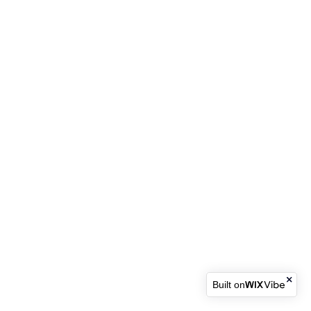
Built on