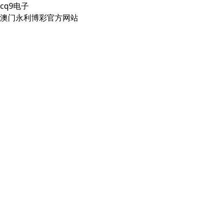
cq9电子
澳门永利博彩官方网站