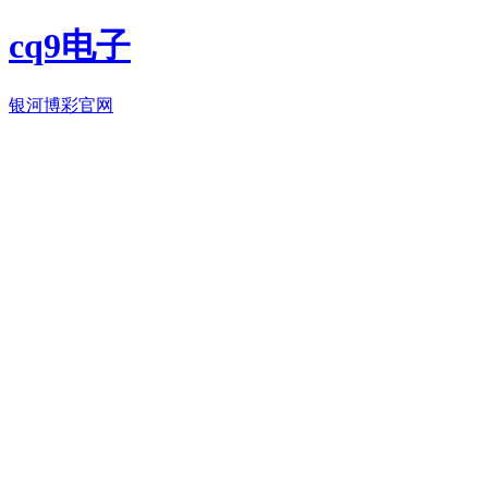
cq9电子
银河博彩官网