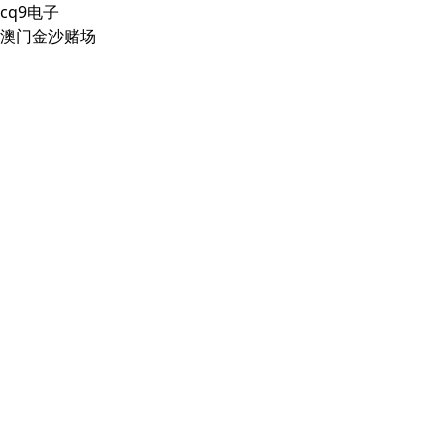
cq9电子
澳门金沙赌场