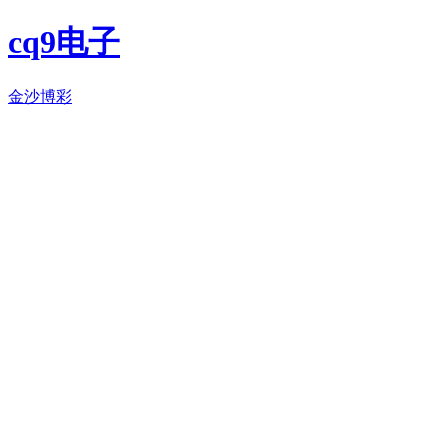
cq9电子
金沙博彩