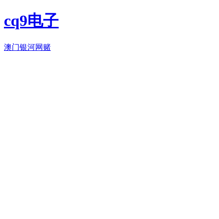
cq9电子
澳门银河网赌