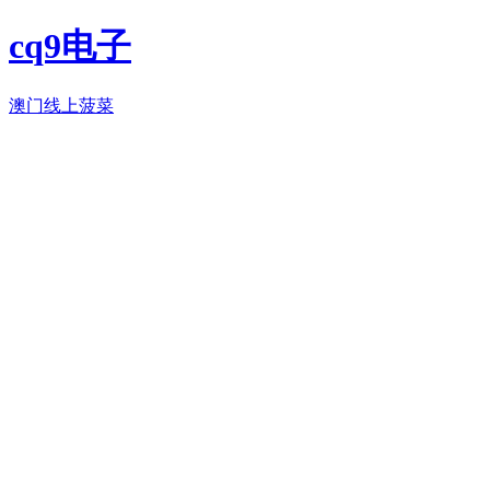
cq9电子
澳门线上菠菜