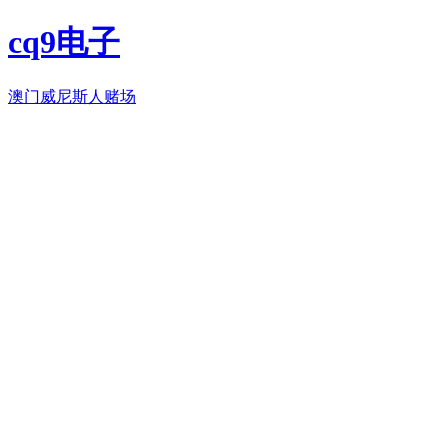
cq9电子
澳门威尼斯人赌场