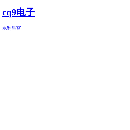
cq9电子
永利皇宫