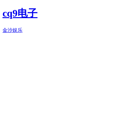
cq9电子
金沙娱乐