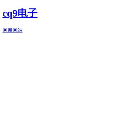
cq9电子
网赌网站