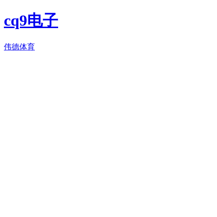
cq9电子
伟德体育