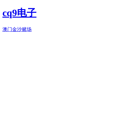
cq9电子
澳门金沙赌场