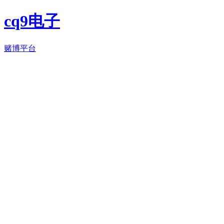
cq9电子
赌博平台